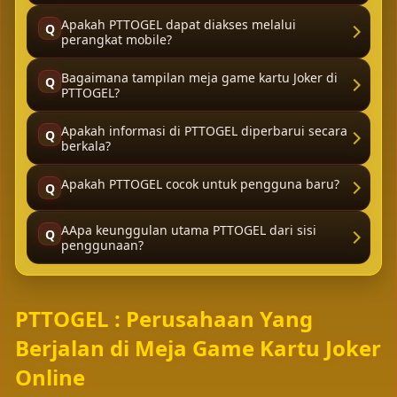
Apakah PTTOGEL dapat diakses melalui
Q
perangkat mobile?
Bagaimana tampilan meja game kartu Joker di
Q
PTTOGEL?
Apakah informasi di PTTOGEL diperbarui secara
Q
berkala?
Apakah PTTOGEL cocok untuk pengguna baru?
Q
AApa keunggulan utama PTTOGEL dari sisi
Q
penggunaan?
PTTOGEL : Perusahaan Yang
Berjalan di Meja Game Kartu Joker
Online