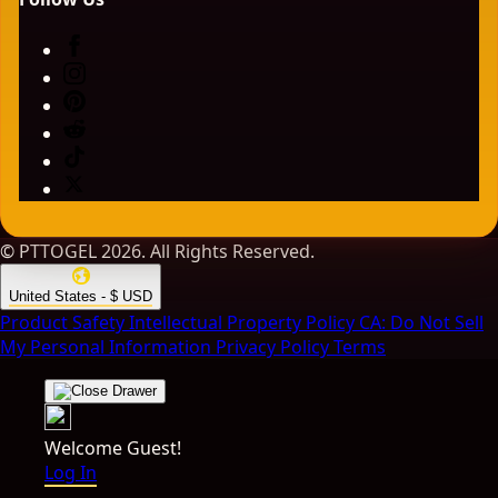
© PTTOGEL 2026. All Rights Reserved.
United States - $ USD
Product Safety
Intellectual Property Policy
CA: Do Not Sell
My Personal Information
Privacy Policy
Terms
Welcome Guest!
Log In