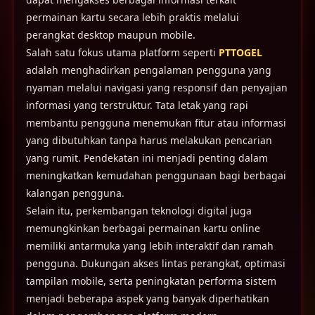
permainan kartu secara lebih praktis melalui
perangkat desktop maupun mobile.
Salah satu fokus utama platform seperti
PTTOGEL
adalah menghadirkan pengalaman pengguna yang
nyaman melalui navigasi yang responsif dan penyajian
informasi yang terstruktur. Tata letak yang rapi
membantu pengguna menemukan fitur atau informasi
yang dibutuhkan tanpa harus melakukan pencarian
yang rumit. Pendekatan ini menjadi penting dalam
meningkatkan kemudahan penggunaan bagi berbagai
kalangan pengguna.
Selain itu, perkembangan teknologi digital juga
memungkinkan berbagai permainan kartu online
memiliki antarmuka yang lebih interaktif dan ramah
pengguna. Dukungan akses lintas perangkat, optimasi
tampilan mobile, serta peningkatan performa sistem
menjadi beberapa aspek yang banyak diperhatikan