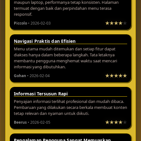
maupun laptop, performanya tetap konsisten. Halaman
termuat dengan baik dan perpindahan menu terasa
responsif.
Piccolo
• 2026-02-03
Navigasi Praktis dan Efisien
Menu utama mudah ditemukan dan setiap fitur dapat
diakses hanya dalam beberapa langkah. Tata letaknya
membantu pengguna menghemat waktu saat mencari
informasi yang dibutuhkan.
Gohan
• 2026-02-04
Informasi Tersusun Rapi
Penyajian informasi terlihat profesional dan mudah dibaca.
Pembaruan yang dilakukan secara berkala membuat konten
tetap relevan dan nyaman untuk diikuti.
Beerus
• 2026-02-05
Pengalaman Pengguna Sangat Memuaskan