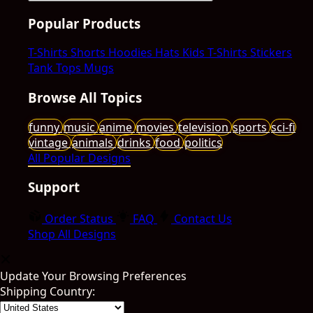
Popular Products
T-Shirts
Shorts
Hoodies
Hats
Kids T-Shirts
Stickers
Tank Tops
Mugs
Browse All Topics
funny
music
anime
movies
television
sports
sci-fi
vintage
animals
drinks
food
politics
All Popular Designs
Support
Order Status
FAQ
Contact Us
Shop All Designs
Update Your Browsing Preferences
Shipping Country: